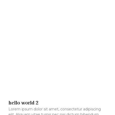
hello world 2
Lorem ipsum dolor sit amet, consectetur adipiscing
elit. Aliquam vitae turpis nec nisi dictum bibendum.