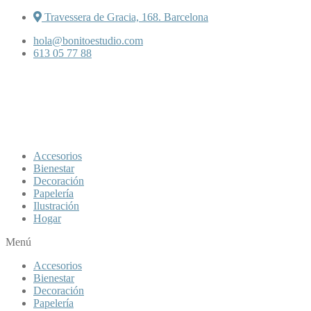
Travessera de Gracia, 168. Barcelona
hola@bonitoestudio.com
613 05 77 88
Accesorios
Bienestar
Decoración
Papelería
Ilustración
Hogar
Menú
Accesorios
Bienestar
Decoración
Papelería