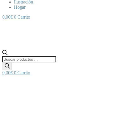
Ilustración
Hogar
0,00
€
0
Carrito
Búsqueda
de
productos
0,00
€
0
Carrito