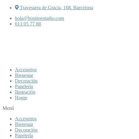
Travessera de Gracia, 168. Barcelona
hola@bonitoestudio.com
613 05 77 88
Accesorios
Bienestar
Decoración
Papelería
Ilustración
Hogar
Menú
Accesorios
Bienestar
Decoración
Papelería