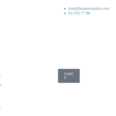
hola@bonitoestudio.com
613 05 77 88
0,00
€
s
0
n
s