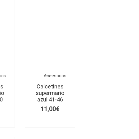
ios
Accesorios
es
Calcetines
io
supermario
40
azul 41-46
11,00
€