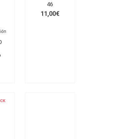
46
11,00
€
ión
D
o
OCK