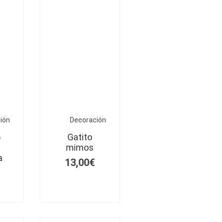
ión
Decoración
o
Gatito
mimos
a
13,00
€