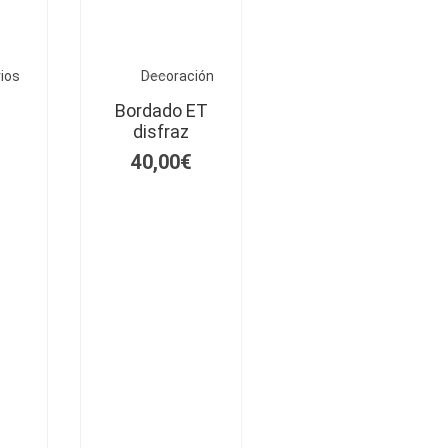
ios
Decoración
g
Bordado ET
disfraz
40,00
€