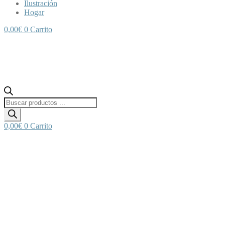
Ilustración
Hogar
0,00
€
0
Carrito
Búsqueda
de
productos
0,00
€
0
Carrito