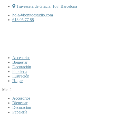
Travessera de Gracia, 168. Barcelona
hola@bonitoestudio.com
613 05 77 88
Accesorios
Bienestar
Decoración
Papelería
Ilustración
Hogar
Menú
Accesorios
Bienestar
Decoración
Papelería