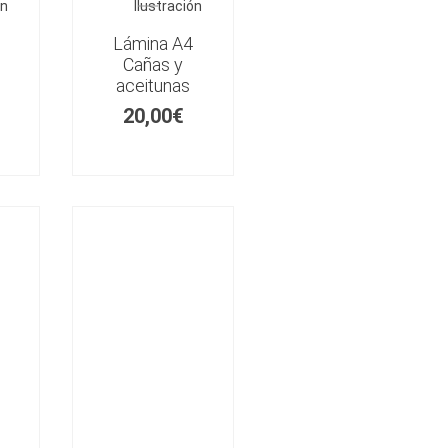
ón
Ilustración
Lámina A4
Cañas y
aceitunas
20,00
€