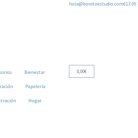
hola@bonitoestudio.com
613 05 
0,00
€
sorios
Bienestar
ración
Papelería
stración
Hogar