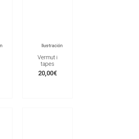
ón
Ilustración
Vermut i
tapes
20,00
€