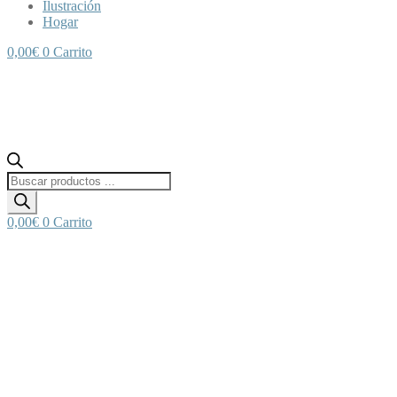
Ilustración
Hogar
0,00
€
0
Carrito
Búsqueda
de
productos
0,00
€
0
Carrito