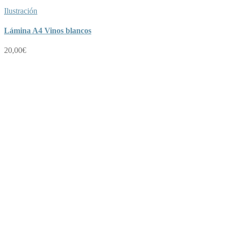
Ilustración
Lámina A4 Vinos blancos
20,00
€