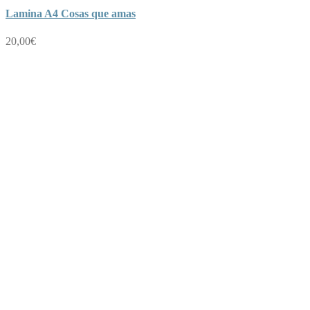
Lamina A4 Cosas que amas
20,00
€