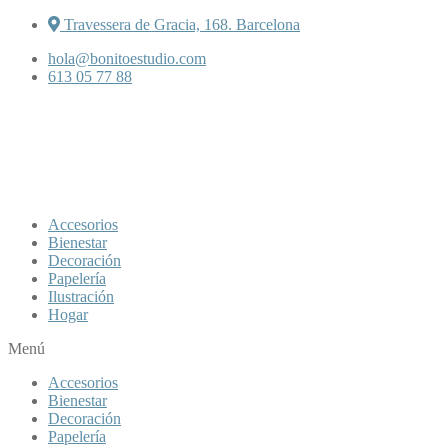
Travessera de Gracia, 168. Barcelona
hola@bonitoestudio.com
613 05 77 88
Accesorios
Bienestar
Decoración
Papelería
Ilustración
Hogar
Menú
Accesorios
Bienestar
Decoración
Papelería