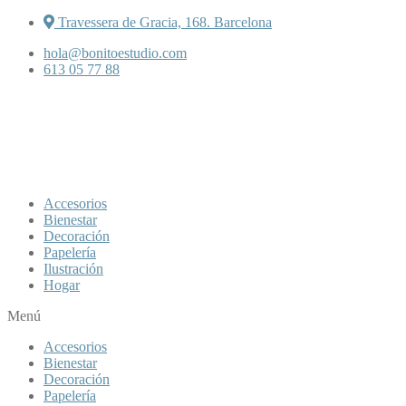
Travessera de Gracia, 168. Barcelona
hola@bonitoestudio.com
613 05 77 88
Accesorios
Bienestar
Decoración
Papelería
Ilustración
Hogar
Menú
Accesorios
Bienestar
Decoración
Papelería