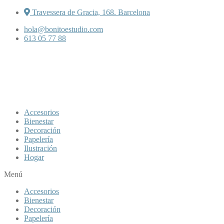
Travessera de Gracia, 168. Barcelona
hola@bonitoestudio.com
613 05 77 88
Accesorios
Bienestar
Decoración
Papelería
Ilustración
Hogar
Menú
Accesorios
Bienestar
Decoración
Papelería