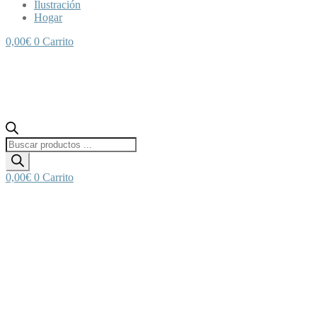
Ilustración
Hogar
0,00
€
0
Carrito
Búsqueda
de
productos
0,00
€
0
Carrito