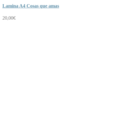
Lamina A4 Cosas que amas
20,00
€