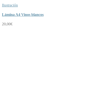
Ilustración
Lámina A4 Vinos blancos
20,00
€