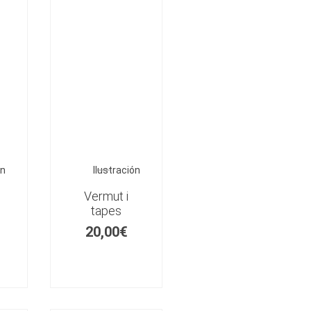
ón
Ilustración
Vermut i
tapes
20,00
€