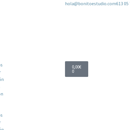
hola@bonitoestudio.com
613 05 
os
0,00
€
0
r
ón
a
ón
os
r
ón