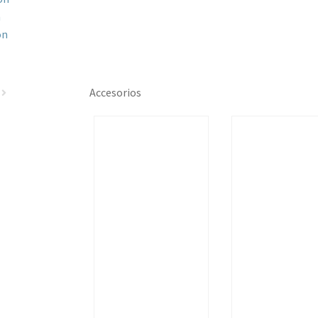
a
ón
Accesorios