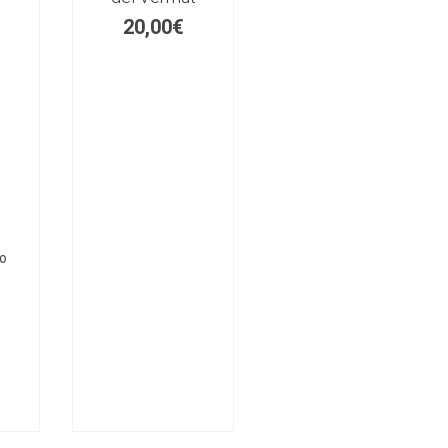
20,00
€
o