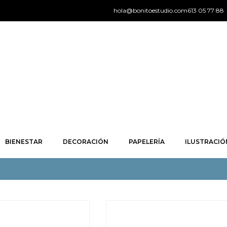
hola@bonitoestudio.com
613 05 77 88
BIENESTAR
DECORACIÓN
PAPELERÍA
ILUSTRACIÓ