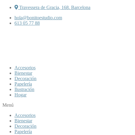
Travessera de Gracia, 168. Barcelona
hola@bonitoestudio.com
613 05 77 88
Accesorios
Bienestar
Decoración
Papelería
Ilustración
Hogar
Menú
Accesorios
Bienestar
Decoración
Papelería