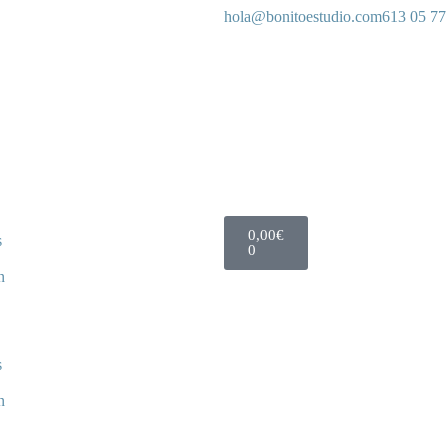
hola@bonitoestudio.com
613 05 77
0,00
€
s
0
n
s
n