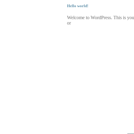
Hello world!
Welcome to WordPress. This is your 
or
ACTO
INFORMACIÓN
NE
 168. 08012