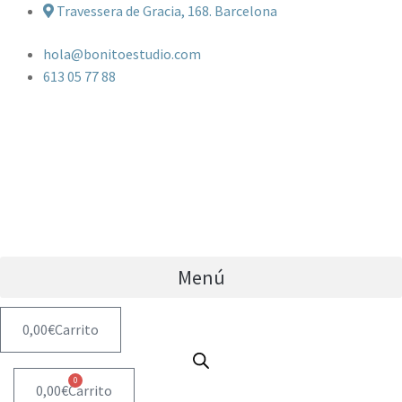
Travessera de Gracia, 168. Barcelona
hola@bonitoestudio.com
613 05 77 88
Menú
0,00
€
Carrito
0
0,00
€
Carrito