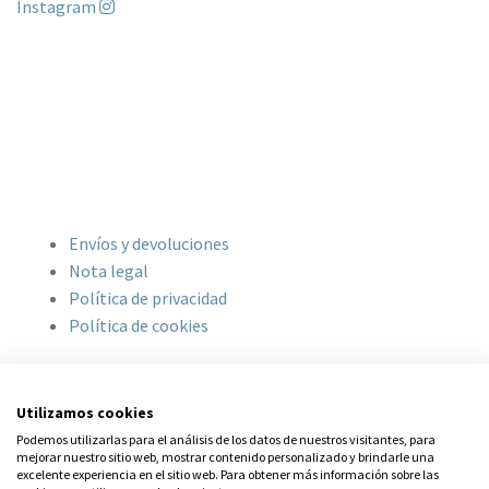
Instagram
DATOS DE CONTACTO
Travessera de Gracia, 168. 08012 Barcelona
613 05 77 88
hola@bonitoestudio.com
INFORMACIÓN
Envíos y devoluciones
Nota legal
Política de privacidad
Política de cookies
NEWSLETTER
Utilizamos cookies
Nombre
Podemos utilizarlas para el análisis de los datos de nuestros visitantes, para
mejorar nuestro sitio web, mostrar contenido personalizado y brindarle una
excelente experiencia en el sitio web. Para obtener más información sobre las