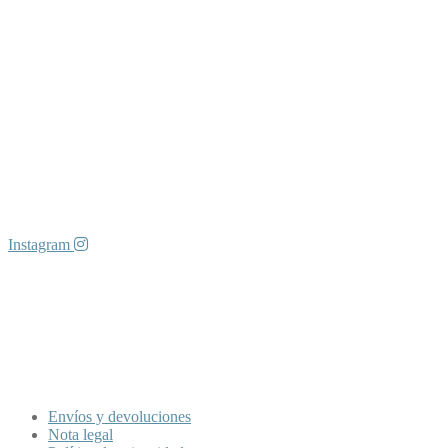
Instagram
DATOS DE CONTACTO
Travessera de Gracia, 168. 08012 Barcelona
613 05 77 88
hola@bonitoestudio.com
INFORMACIÓN
Envíos y devoluciones
Nota legal