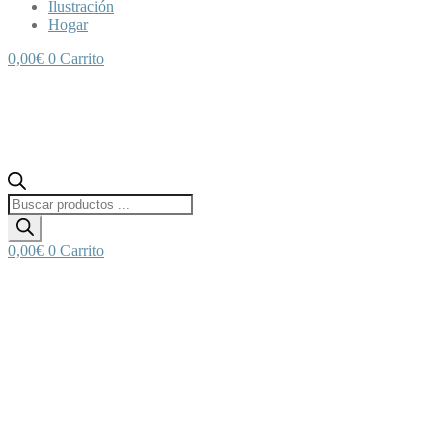
Ilustración
Hogar
0,00
€
0
Carrito
Búsqueda
de
productos
0,00
€
0
Carrito