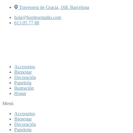
Travessera de Gracia, 168. Barcelona
hola@bonitoestudio.com
613 05 77 88
Accesorios
Bienestar
Decoración
Papelería
Ilustración
Hogar
Menú
Accesorios
Bienestar
Decoración
Papelería