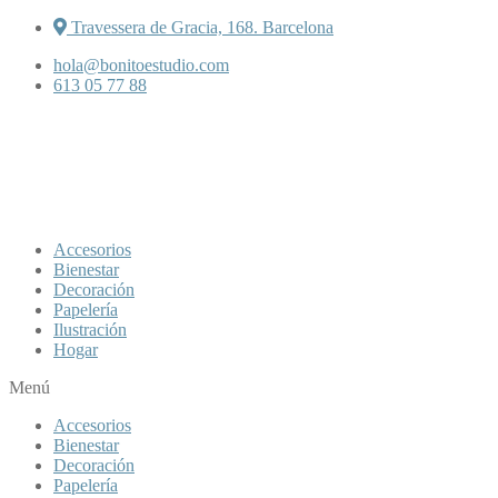
Travessera de Gracia, 168. Barcelona
hola@bonitoestudio.com
613 05 77 88
Accesorios
Bienestar
Decoración
Papelería
Ilustración
Hogar
Menú
Accesorios
Bienestar
Decoración
Papelería