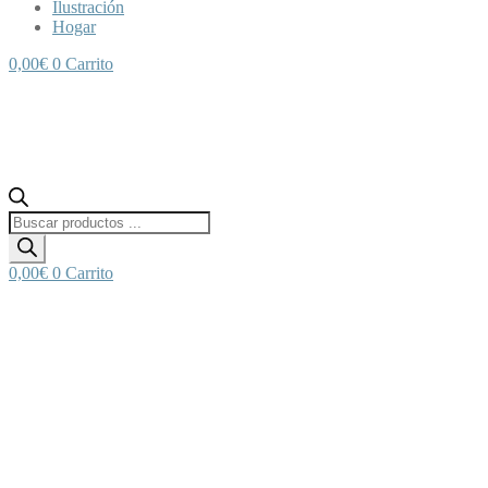
Ilustración
Hogar
0,00
€
0
Carrito
Búsqueda
de
productos
0,00
€
0
Carrito