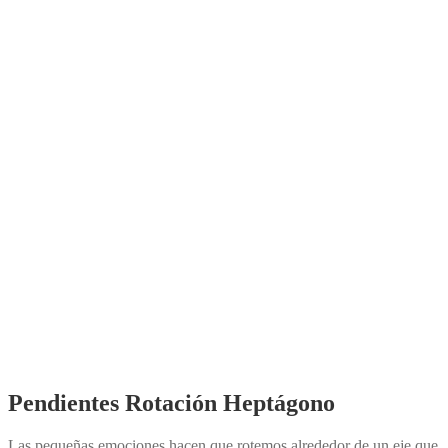
Pendientes Rotación Heptágono
Las pequeñas emociones hacen que rotemos alrededor de un eje que