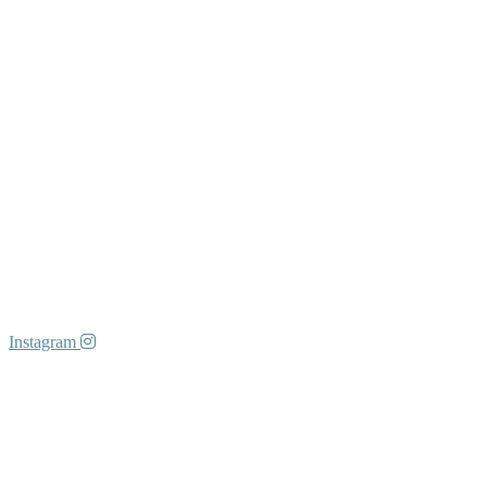
Instagram
DATOS DE CONTACTO
Travessera de Gracia, 168. 08012 Barcelona
613 05 77 88
hola@bonitoestudio.com