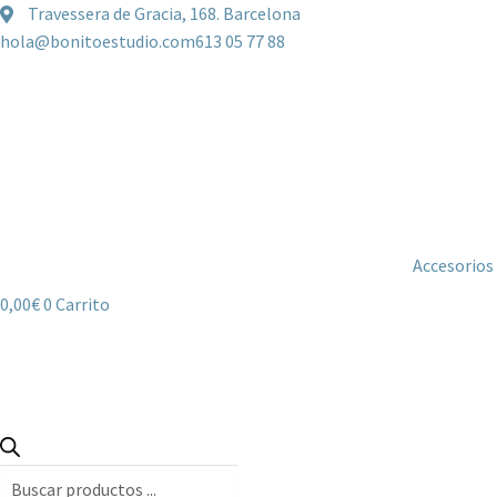
Travessera de Gracia, 168. Barcelona
hola@bonitoestudio.com
613 05 77 88
Accesorios
0,00
€
0
Carrito
Búsqueda