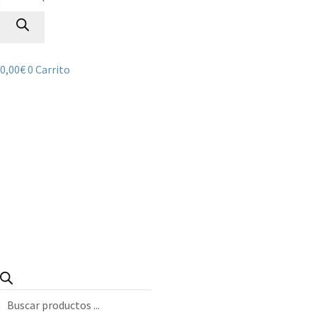
de
productos
0,00
€
0
Carrito
Búsqueda
de