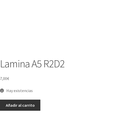
Lamina A5 R2D2
7,00
€
Hay existencias
Lamina
Añadir al carrito
A5