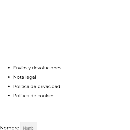
DATOS DE CONTACTO
Travessera de Gracia, 168. 08012 Barcelona
613 05 77 88
hola@bonitoestudio.com
INFORMACIÓN
Envíos y devoluciones
Nota legal
Política de privacidad
Política de cookies
NEWSLETTER
Nombre