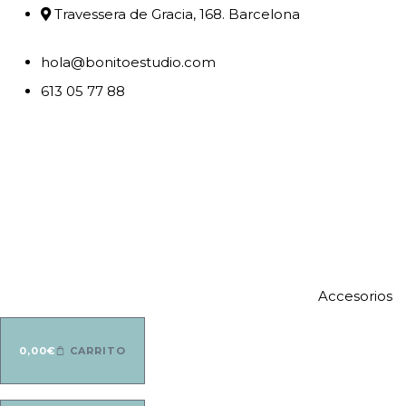
Travessera de Gracia, 168. Barcelona
hola@bonitoestudio.com
613 05 77 88
Accesorios
0,00
€
CARRITO