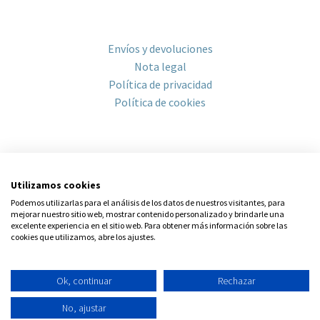
INFORMACIÓN
Envíos y devoluciones
Nota legal
Política de privacidad
Política de cookies
NEWSLETTER
Utilizamos cookies
Podemos utilizarlas para el análisis de los datos de nuestros visitantes, para
mejorar nuestro sitio web, mostrar contenido personalizado y brindarle una
excelente experiencia en el sitio web. Para obtener más información sobre las
cookies que utilizamos, abre los ajustes.
He leído y acepto la
Política de privacidad
¡Me apunto!
Ok, continuar
Rechazar
No, ajustar