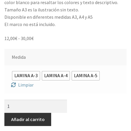
color blanco para resaltar los colores y texto descriptivo.
Tamaño A3 es la ilustración sin texto.
Disponible en diferentes medidas A3, A4 y A5
El marco no está incluido.
Rango
12,00
€
-
30,00
€
de
precios:
Medida
desde
12,00€
hasta
LAMINA A-3
LAMINA A-4
LAMINA A-5
30,00€
Limpiar
Lámina
Sala
Apolo
Añadir al carrito
cantidad