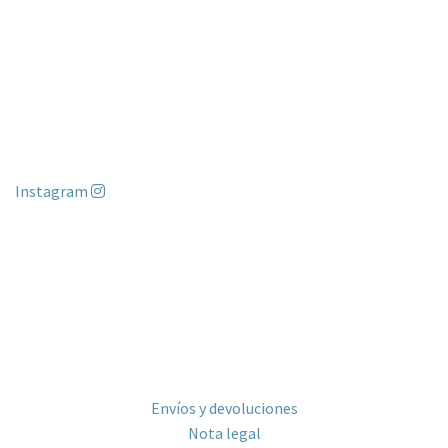
Instagram
DATOS DE CONTACTO
Travessera de Gracia, 168. 08012 Barcelona
613 05 77 88
hola@bonitoestudio.com
INFORMACIÓN
Envíos y devoluciones
Nota legal