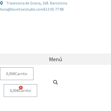
Travessera de Gracia, 168. Barcelona
hola@bonitoestudio.com
613 05 77 88
Menú
0,00
€
Carrito
0
0,00
€
Carrito